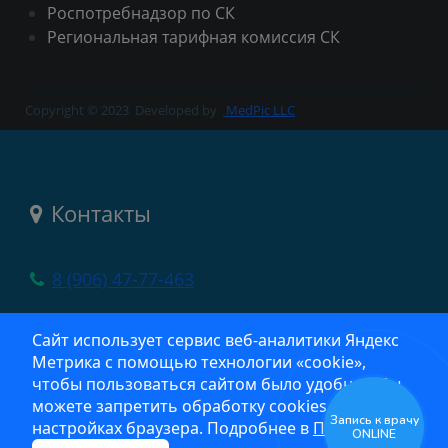
Роспотребнадзор по СК
Региональная тарифная комиссия СК
Copyright © 2023
Developed by
MedPic LLC
Контакты
8 (906) 47-77-463
село Новоселицкое, ул. Шоссейная, 13
Сайт использует сервис веб‑аналитики Яндекс
Метрика с помощью технологии «cookie»,
crb@list.ru
чтобы пользоваться сайтом было удобнее. Вы
можете запретить обработку cookies в
Запись к врачу
настройках браузера. Подробнее в
Политике
ONLINE