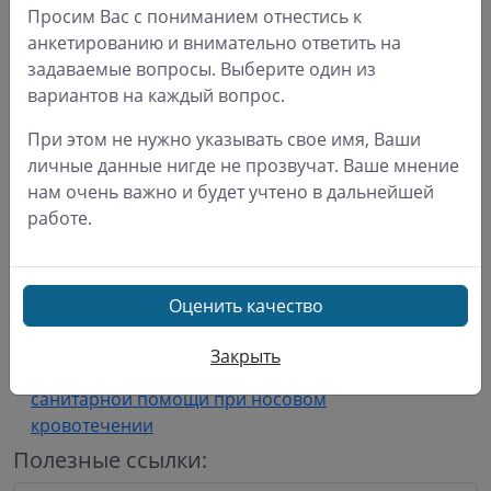
Просим Вас с пониманием отнестись к
г. N 851н Об утверждении стандарта
0.21 Мб
анкетированию и внимательно ответить на
первичной медико-санитарной
задаваемые вопросы. Выберите один из
помощи детям при ожирении
вариантов на каждый вопрос.
Приказ Министерства
При этом не нужно указывать свое имя, Ваши
здравоохранения РФ от 20 декабря
личные данные нигде не прозвучат. Ваше мнение
2012 г. N 1208н Об утверждении
0.26 Мб
нам очень важно и будет учтено в дальнейшей
стандарта специализированной
работе.
медицинской помощи при носовом
кровотечении
Приказ Министерства
Оценить качество
здравоохранения РФ от 20 декабря
2012 г. N 1209н Об утверждении
Закрыть
0.21 Мб
стандарта первичной медико-
санитарной помощи при носовом
кровотечении
Полезные ссылки: