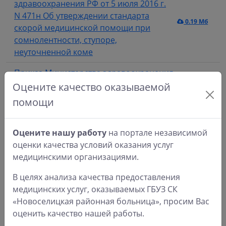
здравоохранения РФ от 5 июля 2016 г.
N 471н Об утверждении стандарта
0.19 Мб
скорой медицинской помощи при
сомнолентности, ступоре,
неуточненной коме
Приказ Министерства здравоохранения
РФ от 7 ноября 2012 г. N 677н Об
Оцените качество оказываемой
утверждении стандарта
0.2 Мб
помощи
специализированной медицинской
помощи детям при ожирении
Оцените нашу работу
на портале независимой
Приказ Министерства
оценки качества условий оказания услуг
здравоохранения РФ от 9 ноября 2012
медицинскими организациями.
г. N 745н Об утверждении стандарта
0.22 Мб
В целях анализа качества предоставления
специализированной медицинской
медицинских услуг, оказываемых ГБУЗ СК
помощи при задержке мочи
«Новоселицкая районная больница», просим Вас
Приказ Министерства
оценить качество нашей работы.
здравоохранения РФ от 9 ноября 2012