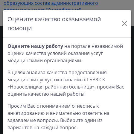
образующих состав административного
правонарушения "Оскорбления"
Оцените качество оказываемой
помощи
Оцените нашу работу
на портале независимой
Часы работы
оценки качества условий оказания услуг
медицинскими организациями.
ЛО-26-01-005214 от 2
Понедельник
8:00 - 18:00
В целях анализа качества предоставления
декабря 2019 г.
Вторник
8:00 - 18:00
медицинских услуг, оказываемых ГБУЗ СК
Если вы обнаружите
Среда
8:00 - 18:00
«Новоселицкая районная больница», просим Вас
ошибку в тексте,
Четверг
8:00 - 18:00
пожалуйста, выделите её
оценить качество нашей работы.
и нажмите Ctrl+Enter
Пятница
8:00 - 18:00
Просим Вас с пониманием отнестись к
Инструкция по работе с
Суббота
9:00 - 17:00
сайтом
анкетированию и внимательно ответить на
Воскресенье
Выходной
Читать подробнее
задаваемые вопросы. Выберите один из
вариантов на каждый вопрос.