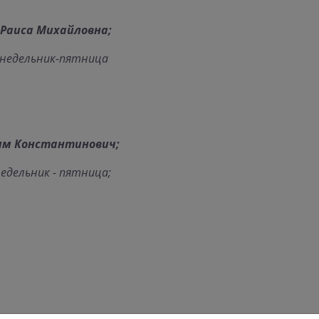
 Раиса Михайловна;
понедельник-пятница
сим Константинович;
недельник - пятница;