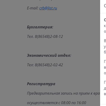
E-mail:
crb@list.ru
к
Бухгалтерия:
Тел. 8(86548)2-08-12
В
у
б
Экономический отдел:
П
Тел: 8(86548)2-02-42
в
о
П
Регистратура
д
Предварительная запись на прием к врачу
в
осуществляется с 08:00 по 16:00