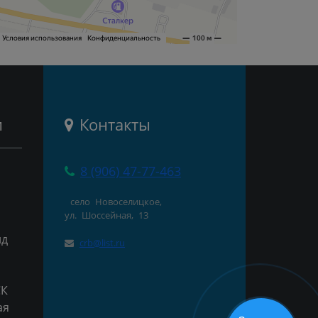
и
Контакты
8 (906) 47-77-463
село Новоселицкое,
ул. Шоссейная, 13
нд
crb@list.ru
СК
ая