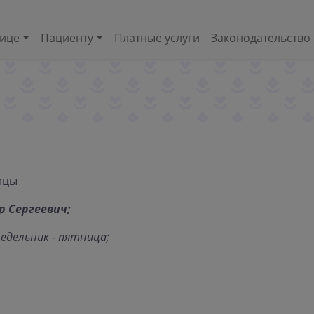
нице
Пациенту
Платные услуги
Законодательство
ицы
р Сергеевич;
недельник - пятница;