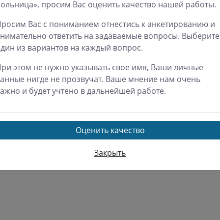
ольница», просим Вас оценить качество нашей работы.
Министерство
едельник
8:00 - 18:00
здравоохранения РФ
рник
8:00 - 18:00
росим Вас с пониманием отнестись к анкетированию и
Министерство
да
8:00 - 18:00
нимательно ответить на задаваемые вопросы. Выберите
здравоохранения СК
ерг
8:00 - 18:00
дин из вариантов на каждый вопрос.
Территориальный фо
ница
8:00 - 18:00
ОМС
ри этом не нужно указывать свое имя, Ваши личные
бота
9:00 - 17:00
Росздравнадзор по СК
анные нигде не прозвучат. Ваше мнение нам очень
ресенье
Выходной
Роспотребнадзор по 
ажно и будет учтено в дальнейшей работе.
Региональная тарифн
комиссия СК
Оценить качество
Закрыть