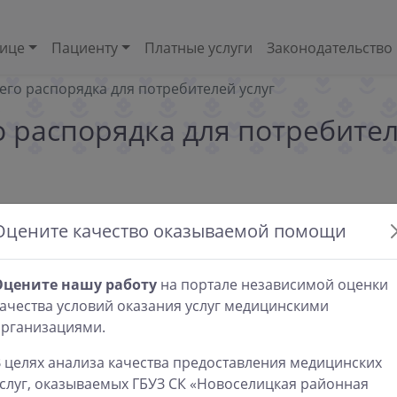
нице
Пациенту
Платные услуги
Законодательство
его распорядка для потребителей услуг
 распорядка для потребител
Оцените качество оказываемой помощи
Оцените нашу работу
на портале независимой оценки
ачества условий оказания услуг медицинскими
организациями.
асы работы
Полезные ссылк
 целях анализа качества предоставления медицинских
слуг, оказываемых ГБУЗ СК «Новоселицкая районная