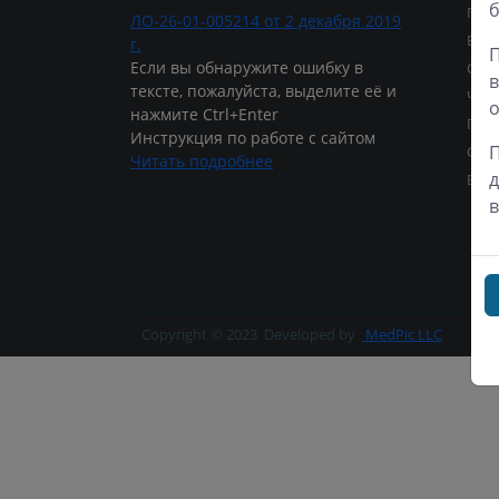
б
Пон
ЛО-26-01-005214 от 2 декабря 2019
Вто
г.
П
Если вы обнаружите ошибку в
Сре
в
тексте, пожалуйста, выделите её и
Четв
о
нажмите Ctrl+Enter
Пят
Инструкция по работе с сайтом
П
Суб
Читать подробнее
д
Воск
в
Copyright © 2023
Developed by
MedPic LLC