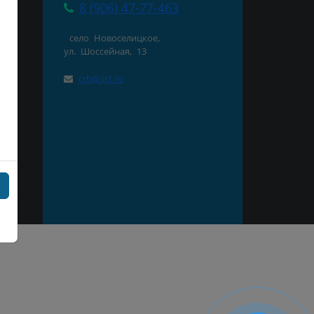
8 (906) 47-77-463
село Новоселицкое,
ул. Шоссейная, 13
нд
crb@list.ru
СК
ая