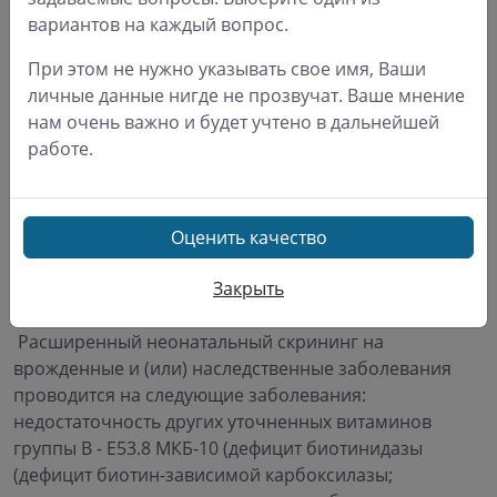
вариантов на каждый вопрос.
Адреногенитальный синдром
– повышенная
При этом не нужно указывать свое имя, Ваши
выработка гормонов андрогенов надпочечниками.
личные данные нигде не прозвучат. Ваше мнение
Если не лечить, то у детей быстро развивается
нам очень важно и будет учтено в дальнейшей
половая система, а общий рост останавливается, в
работе.
будущем – человек бесплоден. Применение
необходимых гормональных препаратов
восстанавливает развитие и снимает признаки
Оценить качество
проявления болезни.
С 2024 года в нашей стране проводится
Закрыть
расширенный неонатальный скрининг
.
Расширенный неонатальный скрининг на
врожденные и (или) наследственные заболевания
проводится на следующие заболевания:
недостаточность других уточненных витаминов
группы В - Е53.8 МКБ-10 (дефицит биотинидазы
(дефицит биотин-зависимой карбоксилазы;