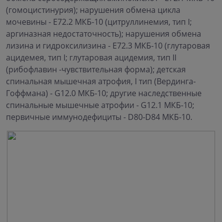
(гомоцистинурия); нарушения обмена цикла
мочевины - Е72.2 МКБ-10 (цитруллинемия, тип I;
аргиназная недостаточность); нарушения обмена
лизина и гидроксилизина - Е72.3 МКБ-10 (глутаровая
ацидемея, тип I; глутаровая ацидемия, тип II
(рибофлавин -чувствительная форма); детская
спинальная мышечная атрофия, I тип (Вердинга-
Гоффмана) - G12.0 МКБ-10; другие наследственные
спинальные мышечные атрофии - G12.1 МКБ-10;
первичные иммунодефициты - D80-D84 МКБ-10.