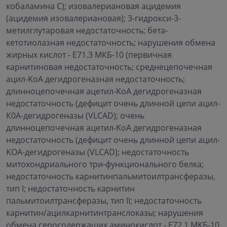
кобаламина С); изовалериановая ацидемия
(ацидемия изовалериановая); 3-гидрокси-3-
метилглутаровая недостаточность; бета-
кетотиолазная недостаточность; нарушения обмена
жирных кислот - Е71.3 МКБ-10 (первичная
карнитиновая недостаточность; среднецепочечная
ацил-KоА дегидрогеназная недостаточность;
длинноцепочечная ацетил-KоА дегидрогеназная
недостаточность (дефицит очень длинной цепи ацил-
К0А-дегидрогеназы (VLCAD); очень
длинноцепочечная ацетил-KоА дегидрогеназная
недостаточность (дефицит очень длинной цепи ацил-
KОА-дегидрогеназы (VLCAD); недостаточность
митохондриального три-функционального белка;
недостаточность карнитинпальмитоилтрансферазы,
тип I; недостаточность карнитин
пальмитоилтрансферазы, тип II; недостаточность
карнитин/ацилкарнитинтранслоказы; нарушения
обмена серосодержащих аминокислот - Е72.1 МКБ-10