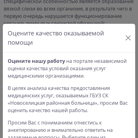
специфической особенностью является образование
вязкой слизи во всем организме, в результате чего в
первую очередь нарушается функционирование
органов, покрытых слизистой оболочкой:
пищеварительной системы, легких и других
Оцените качество оказываемой
жизненно важных органов. Чаще всего заболевание
помощи
проявляется в младенчестве и требует слаженного
взаимодействия семьи и врачей специалистов для
того, чтобы обеспечить ребенку своевременное, а
Оцените нашу работу
на портале независимой
значит, результативное лечение.
оценки качества условий оказания услуг
медицинскими организациями.
В целях анализа качества предоставления
Галактоземия
– причина, которая возникает при
медицинских услуг, оказываемых ГБУЗ СК
вскармливании молоком или молочными
«Новоселицкая районная больница», просим Вас
продуктами, при этом поражаются внутренние
оценить качество нашей работы.
органы (нервная система, печень). Соблюдая
указания врача, лечение и безмолочная диета
Просим Вас с пониманием отнестись к
помогут избежать последствий.
анкетированию и внимательно ответить на
задаваемые вопросы. Выберите один из