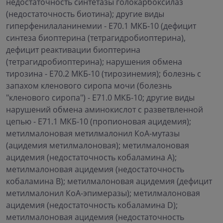
недостаточность синтетазы голокарбоксилаз
(недостаточность биотина); другие виды
гиперфенилаланинемии - Е70.1 МКБ-10 (дефицит
синтеза биоптерина (тетрагидробиоптерина),
дефицит реактивации биоптерина
(тетрагидробиоптерина); нарушения обмена
тирозина - Е70.2 МКБ-10 (тирозинемия); болезнь с
запахом кленового сиропа мочи (болезнь
"кленового сиропа") - Е71.0 МКБ-10; другие виды
нарушений обмена аминокислот с разветвленной
цепью - Е71.1 МКБ-10 (пропионовая ацидемия);
метилмалоновая метилмалонил КоА-мутазы
(ацидемия метилмалоновая); метилмалоновая
ацидемия (недостаточность кобаламина А);
метилмалоновая ацидемия (недостаточность
кобаламина В); метилмалоновая ацидемия (дефицит
метилмалонил КоА-эпимеразы); метилмалоновая
ацидемия (недостаточность кобаламина D);
метилмалоновая ацидемия (недостаточность