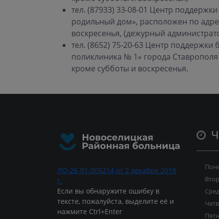
тел. (87933) 33-08-01 Центр поддерж
родильный дом», расположен по адресу
воскресенья, (дежурный администратор
тел. (8652) 75-20-63 Центр поддержк
поликлиника № 1» города Ставрополя р
кроме субботы и воскресенья.
Ч
Пон
ЛО-26-01-005214 от 2 декабря 2019
Вто
г.
Если вы обнаружите ошибку в
Сре
тексте, пожалуйста, выделите её и
Четв
нажмите Ctrl+Enter
Пят