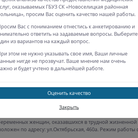
слуг, оказываемых ГБУЗ СК «Новоселицкая районная
о 18.00 часов ежедневно, кроме субботы и воскресенья м
ольница», просим Вас оценить качество нашей работы.
опольского края.
росим Вас с пониманием отнестись к анкетированию и
ринства и детства является профилактика абортов и п
нимательно ответить на задаваемые вопросы. Выберите
опольского края.
дин из вариантов на каждый вопрос.
ольском крае во всех женских консультациях функцион
ри этом не нужно указывать свое имя, Ваши личные
ся в трудной жизненной ситуации, где наряду с акуше
анные нигде не прозвучат. Ваше мнение нам очень
ги, юристы.
ажно и будет учтено в дальнейшей работе.
снижению общего числа абортов, сохранению репродукт
родившихся детей, а также предупреждению отказов от
Оценить качество
я в трудной жизненной ситуации, которым 
Закрыть
омощь могут обратиться в медицинские цент
и беременных женщин, оказавшихся в трудной жизненной 
положен по адресу: ул.Октябрьская, 460а. Режим работы с