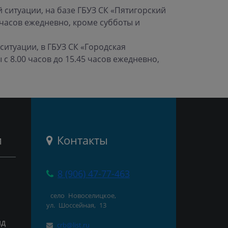
 ситуации, на базе ГБУЗ СК «Пятигорский
 часов ежедневно, кроме субботы и
ситуации, в ГБУЗ СК «Городская
с 8.00 часов до 15.45 часов ежедневно,
и
Контакты
8 (906) 47-77-463
село Новоселицкое,
ул. Шоссейная, 13
нд
crb@list.ru