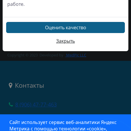
работе.
Министерство здравоохранения СК
Территориальный фонд ОМС
Росздравнадзор по СК
Роспотребнадзор по СК
Оценить качество
Региональная тарифная комиссия СК
Закрыть
Copyright © 2023
Developed by
MedPic LLC
Контакты
8 (906) 47-77-463
село Новоселицкое, ул. Шоссейная, 13
Сайт использует сервис веб‑аналитики Яндекс
Метрика с помощью технологии «cookie»,
crb@list.ru