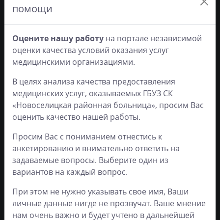
Часы работы
помощи
ЛО-26-01-005214 от 2
Оцените нашу работу
на портале независимой
Понедельник
8:00 - 18:00
декабря 2019 г.
оценки качества условий оказания услуг
Вторник
8:00 - 18:00
Если вы обнаружите
медицинскими организациями.
Среда
8:00 - 18:00
ошибку в тексте,
Четверг
8:00 - 18:00
пожалуйста, выделите её
В целях анализа качества предоставления
и нажмите Ctrl+Enter
Пятница
8:00 - 18:00
медицинских услуг, оказываемых ГБУЗ СК
Инструкция по работе с
Суббота
9:00 - 17:00
«Новоселицкая районная больница», просим Вас
сайтом
Воскресенье
Выходной
оценить качество нашей работы.
Читать подробнее
Просим Вас с пониманием отнестись к
анкетированию и внимательно ответить на
задаваемые вопросы. Выберите один из
вариантов на каждый вопрос.
Полезные ссылки
При этом не нужно указывать свое имя, Ваши
личные данные нигде не прозвучат. Ваше мнение
нам очень важно и будет учтено в дальнейшей
Министерство здравоохранения РФ