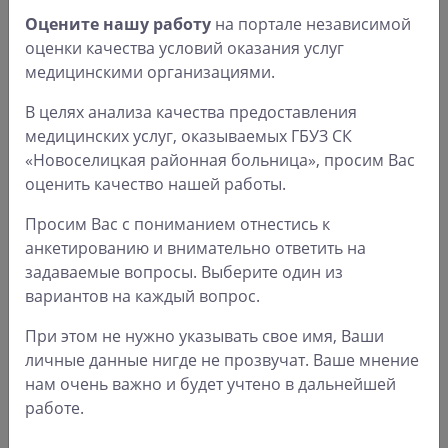
специализированной медицинской
Оцените нашу работу
на портале независимой
помощи при самопроизвольном
оценки качества условий оказания услуг
прерывании беременности
медицинскими организациями.
Приказ Министерства
В целях анализа качества предоставления
здравоохранения РФ от 7 ноября 2012
медицинских услуг, оказываемых ГБУЗ СК
г. N 592н Об утверждении стандарта
0.29 Мб
«Новоселицкая районная больница», просим Вас
специализированной медицинской
оценить качество нашей работы.
помощи при преждевременных родах
Просим Вас с пониманием отнестись к
Приказ Министерства
анкетированию и внимательно ответить на
здравоохранения РФ от 7 ноября 2012
задаваемые вопросы. Выберите один из
г. N 593н Об утверждении стандарта
0.28 Мб
вариантов на каждый вопрос.
специализированной медицинской
помощи при рвоте беременных
При этом не нужно указывать свое имя, Ваши
личные данные нигде не прозвучат. Ваше мнение
Приказ Министерства
нам очень важно и будет учтено в дальнейшей
здравоохранения РФ от 9 ноября 2012
работе.
г. N 867н Об утверждении стандарта
0.24 Мб
первичной медико-санитарной