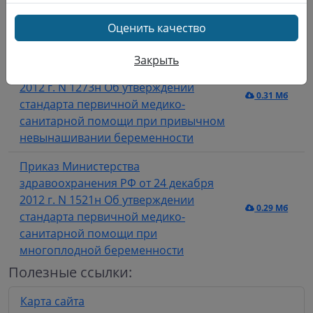
помощи беременным женщинам при
резус-иммунизации
Оценить качество
Приказ Министерства
Закрыть
здравоохранения РФ от 20 декабря
2012 г. N 1273н Об утверждении
0.31 Мб
стандарта первичной медико-
санитарной помощи при привычном
невынашивании беременности
Приказ Министерства
здравоохранения РФ от 24 декабря
2012 г. N 1521н Об утверждении
0.29 Мб
стандарта первичной медико-
санитарной помощи при
многоплодной беременности
Полезные ссылки:
Карта сайта