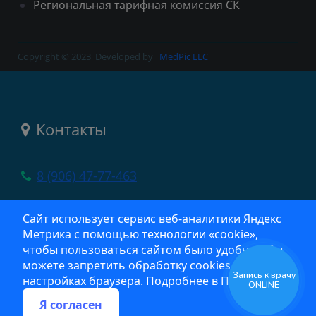
Региональная тарифная комиссия СК
Copyright © 2023
Developed by
MedPic LLC
Контакты
8 (906) 47-77-463
село Новоселицкое, ул. Шоссейная, 13
Сайт использует сервис веб‑аналитики Яндекс
Метрика с помощью технологии «cookie»,
crb@list.ru
чтобы пользоваться сайтом было удобнее. Вы
можете запретить обработку cookies в
Запись к врачу
настройках браузера. Подробнее в
Политике
ONLINE
Я согласен