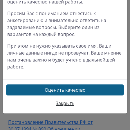
оценить качество нашей работы.
Постановление Правительства РФ от
Просим Вас с пониманием отнестись к
25.12.2017 № 1628 О нормативах
анкетированию и внимательно ответить на
финансовых затрат в месяц на одного
задаваемые вопросы. Выберите один из
гражданина, получающего
вариантов на каждый вопрос.
0.14 Мб
государственную социальную помощь
При этом не нужно указывать свое имя, Ваши
в виде лекарств, мед. изделий на 2018
личные данные нигде не прозвучат. Ваше мнение
год
нам очень важно и будет учтено в дальнейшей
работе.
Постановление Правительства РФ от 29
декабря 2004 № 864 О порядке
финансового обеспечения расходов по
Оценить качество
0.26 Мб
предоставлению гражданам
государственной социальной помощи
Закрыть
в виде набора социальных услуг
Постановление Правительства РФ от
30.07.1994 № 890 Об улучшении