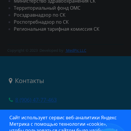
Министерство здравоохранения СК
Территориальный фонд ОМС
Росздравнадзор по СК
Роспотребнадзор по СК
Региональная тарифная комиссия СК
Copyright © 2023
Developed by
MedPic LLC
Контакты
8 (906) 47-77-463
село Новоселицкое, ул. Шоссейная, 13
Сайт использует сервис веб‑аналитики Яндекс
Метрика с помощью технологии «cookie»,
crb@list.ru
чтобы пользоваться сайтом было удобнее. Вы