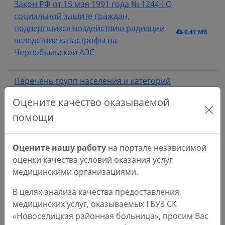
Закон РФ от 15 мая 1991 года № 1244-I О
социальной защите граждан,
подвергшихся воздействию радиации
0.41 Мб
вследствие катастрофы на
Чернобыльской АЭС
Перечень групп населения и категорий
заболеваний, при амбулаторном
Оцените качество оказываемой
лечении которых лекарственные
помощи
0.18 Мб
средства и изделия медицинского
назначения отпускаются по рецептам
врачей бесплатно
Оцените нашу работу
на портале независимой
оценки качества условий оказания услуг
Перечень групп населения, при
медицинскими организациями.
амбулаторном лечении которых
В целях анализа качества предоставления
лекарственные средства отпускаются
0.15 Мб
медицинских услуг, оказываемых ГБУЗ СК
по рецептам врачей с 50-процентной
«Новоселицкая районная больница», просим Вас
скидкой со свободных цен