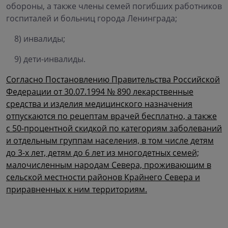
обороны, а также члены семей погибших работников
госпиталей и больниц города Ленинграда;
8) инвалиды;
9) дети-инвалиды.
Согласно Постановлению Правительства Российской
Федерации от 30.07.1994 № 890 лекарственные
средства и изделия медицинского назначения
отпускаются по рецептам врачей бесплатно, а также
с 50-процентной скидкой по категориям заболеваний
и отдельным группам населения, в том числе детям
до 3-х лет, детям до 6 лет из многодетных семей;
малочисленным народам Севера, проживающим в
сельской местности районов Крайнего Севера и
приравненных к ним территориям.