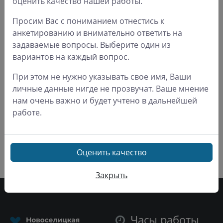
оценить качество нашей работы.
Полезные ссылки:
Просим Вас с пониманием отнестись к
анкетированию и внимательно ответить на
Карта сайта
задаваемые вопросы. Выберите один из
О больнице
вариантов на каждый вопрос.
Пациенту
При этом не нужно указывать свое имя, Ваши
личные данные нигде не прозвучат. Ваше мнение
Законодательство
нам очень важно и будет учтено в дальнейшей
работе.
Новости
Результаты анкетирования
Оценить качество
Система ОМС
Закрыть
Часы работы