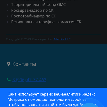
Территориальный фонд ОМС
Росздравнадзор по СК
Роспотребнадзор по СК
Региональная тарифная комиссия СК
Copyright © 2023
Developed by
MedPic LLC
Контакты
8 (906) 47-77-463
село Новоселицкое, ул. Шоссейная, 13
Сайт использует сервис веб‑аналитики Яндекс
Метрика с помощью технологии «cookie»,
crb@list.ru
чтобы пользоваться сайтом было удобнее. Вы