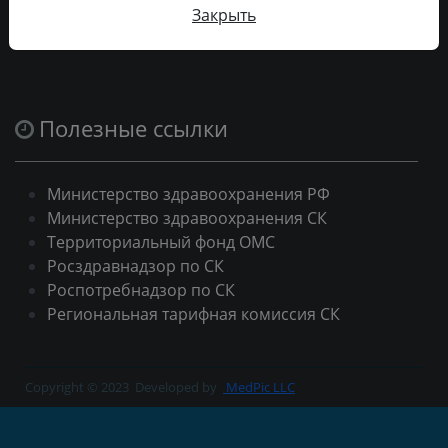
Закрыть
Полезные ссылки
Министерство здравоохранения РФ
Министерство здравоохранения СК
Территориальный фонд ОМС
Росздравнадзор по СК
Роспотребнадзор по СК
Региональная тарифная комиссия СК
Copyright © 2023
Developed by
MedPic LLC