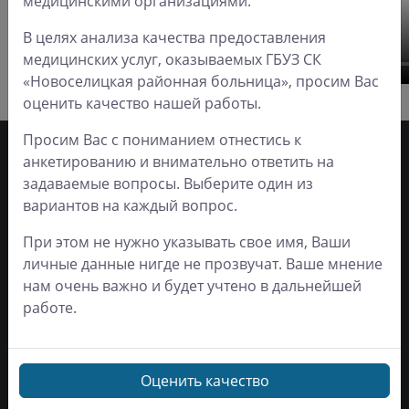
медицинскими организациями.
В целях анализа качества предоставления
медицинских услуг, оказываемых ГБУЗ СК
«Новоселицкая районная больница», просим Вас
оценить качество нашей работы.
Просим Вас с пониманием отнестись к
анкетированию и внимательно ответить на
задаваемые вопросы. Выберите один из
Часы работы
вариантов на каждый вопрос.
При этом не нужно указывать свое имя, Ваши
ЛО-26-01-005214 от 2
Понедельник
8:00 - 18:00
личные данные нигде не прозвучат. Ваше мнение
декабря 2019 г.
Вторник
8:00 - 18:00
нам очень важно и будет учтено в дальнейшей
Если вы обнаружите
Среда
8:00 - 18:00
работе.
ошибку в тексте,
Четверг
8:00 - 18:00
пожалуйста, выделите её
и нажмите Ctrl+Enter
Пятница
8:00 - 18:00
Инструкция по работе с
Суббота
9:00 - 17:00
Оценить качество
сайтом
Воскресенье
Выходной
Читать подробнее