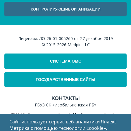
КОНТРОЛИРУЮЩИЕ ОРГАНИЗАЦИИ
Лицензия:
ЛО-26-01-005260 от 27 декабря 2019
© 2015-2026
Medpic LLC
СИСТЕМА ОМС
ГОСУДАРСТВЕННЫЕ САЙТЫ
КОНТАКТЫ
ГБУЗ СК «Изобильненская РБ»
356140, Ставропольский край, Изобильненский район,
г.Изобильный, ул.Колхозная, 2
Сайт использует сервис веб‑аналитики Яндекс
Метрика с помощью технологии «cookie»,
ИНН: 2607011575