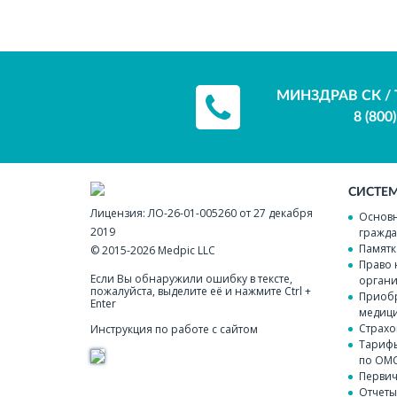
МИНЗДРАВ СК / 
8 (800
СИСТЕ
Лицензия:
ЛО-26-01-005260 от 27 декабря
Основн
2019
гражда
Памятк
© 2015-2026
Medpic LLC
Право 
Если Вы обнаружили ошибку в тексте,
органи
пожалуйста, выделите её и нажмите Ctrl +
Приобр
Enter
медици
Страхо
Инструкция по работе с сайтом
Тарифы
по ОМ
Перви
Отчеты