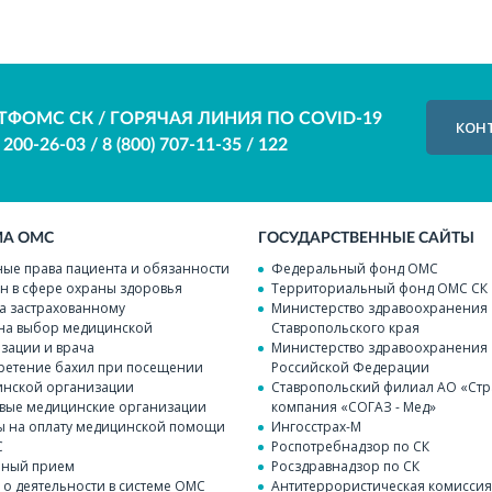
ТФОМС СК / ГОРЯЧАЯ ЛИНИЯ ПО COVID-19
КОН
) 200-26-03
/
8 (800) 707-11-35
/
122
МА ОМС
ГОСУДАРСТВЕННЫЕ САЙТЫ
ые права пациента и обязанности
Федеральный фонд ОМС
н в сфере охраны здоровья
Территориальный фонд ОМС СК
а застрахованному
Министерство здравоохранения
на выбор медицинской
Ставропольского края
зации и врача
Министерство здравоохранения
етение бахил при посещении
Российской Федерации
нской организации
Ставропольский филиал АО «Стр
вые медицинские организации
компания «СОГАЗ - Мед»
 на оплату медицинской помощи
Ингосстрах-М
С
Роспотребнадзор по СК
чный прием
Росздравнадзор по СК
 о деятельности в системе ОМС
Антитеррористическая комисси