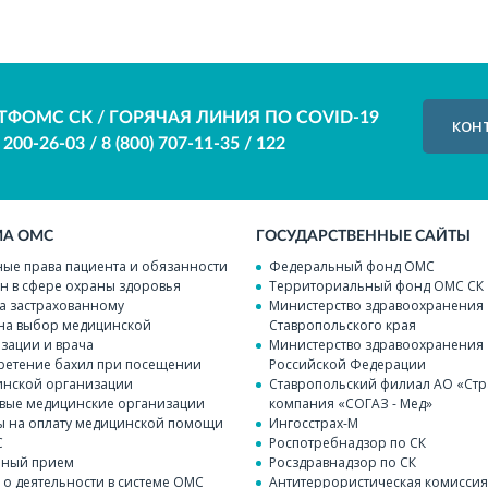
ТФОМС СК / ГОРЯЧАЯ ЛИНИЯ ПО COVID-19
КОН
) 200-26-03
/
8 (800) 707-11-35
/
122
МА ОМС
ГОСУДАРСТВЕННЫЕ САЙТЫ
ые права пациента и обязанности
Федеральный фонд ОМС
н в сфере охраны здоровья
Территориальный фонд ОМС СК
а застрахованному
Министерство здравоохранения
на выбор медицинской
Ставропольского края
зации и врача
Министерство здравоохранения
етение бахил при посещении
Российской Федерации
нской организации
Ставропольский филиал АО «Стр
вые медицинские организации
компания «СОГАЗ - Мед»
 на оплату медицинской помощи
Ингосстрах-М
С
Роспотребнадзор по СК
чный прием
Росздравнадзор по СК
 о деятельности в системе ОМС
Антитеррористическая комисси