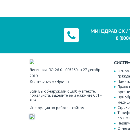
МИНЗДРАВ СК / 
8 (800
СИСТЕ
Лицензия:
ЛО-26-01-005260 от 27 декабря
Основн
2019
гражда
Памятк
© 2015-2026
Medpic LLC
Право 
Если Вы обнаружили ошибку в тексте,
органи
пожалуйста, выделите её и нажмите Ctrl +
Приобр
Enter
медици
Страхо
Инструкция по работе с сайтом
Тарифы
по ОМ
Перви
Отчеты