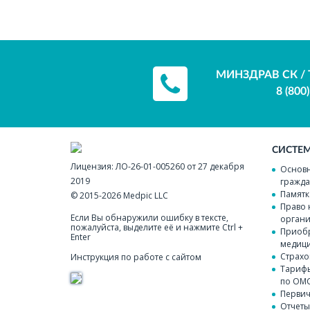
МИНЗДРАВ СК / 
8 (800
СИСТЕ
Лицензия:
ЛО-26-01-005260 от 27 декабря
Основн
2019
гражда
Памятк
© 2015-2026
Medpic LLC
Право 
Если Вы обнаружили ошибку в тексте,
органи
пожалуйста, выделите её и нажмите Ctrl +
Приобр
Enter
медици
Страхо
Инструкция по работе с сайтом
Тарифы
по ОМ
Перви
Отчеты