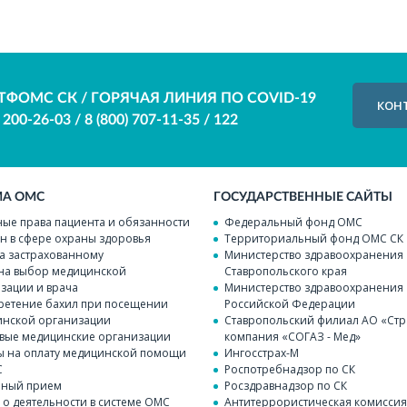
ТФОМС СК / ГОРЯЧАЯ ЛИНИЯ ПО COVID-19
КОН
) 200-26-03
/
8 (800) 707-11-35
/
122
МА ОМС
ГОСУДАРСТВЕННЫЕ САЙТЫ
ые права пациента и обязанности
Федеральный фонд ОМС
н в сфере охраны здоровья
Территориальный фонд ОМС СК
а застрахованному
Министерство здравоохранения
на выбор медицинской
Ставропольского края
зации и врача
Министерство здравоохранения
етение бахил при посещении
Российской Федерации
нской организации
Ставропольский филиал АО «Стр
вые медицинские организации
компания «СОГАЗ - Мед»
 на оплату медицинской помощи
Ингосстрах-М
С
Роспотребнадзор по СК
чный прием
Росздравнадзор по СК
 о деятельности в системе ОМС
Антитеррористическая комисси