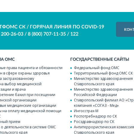
ТФОМС СК / ГОРЯЧАЯ ЛИНИЯ ПО COVID-19
КОН
) 200-26-03
/
8 (800) 707-11-35
/
122
МА ОМС
ГОСУДАРСТВЕННЫЕ САЙТЫ
ые права пациента и обязанности
Федеральный фонд ОМС
н в сфере охраны здоровья
Территориальный фонд ОМС СК
а застрахованному
Министерство здравоохранения
на выбор медицинской
Ставропольского края
зации и врача
Министерство здравоохранения
етение бахил при посещении
Российской Федерации
нской организации
Ставропольский филиал АО «Стр
вые медицинские организации
компания «СОГАЗ - Мед»
 на оплату медицинской помощи
Ингосстрах-М
С
Роспотребнадзор по СК
чный прием
Росздравнадзор по СК
 о деятельности в системе ОМС
Антитеррористическая комисси
польского края
Ставропольского края