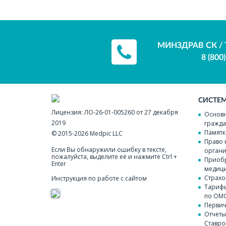
МИНЗДРАВ СК / 
8 (800
СИСТЕ
Лицензия:
ЛО-26-01-005260 от 27 декабря
Основн
2019
гражда
Памятк
© 2015-2026
Medpic LLC
Право 
Если Вы обнаружили ошибку в тексте,
органи
пожалуйста, выделите её и нажмите Ctrl +
Приобр
Enter
медици
Страхо
Инструкция по работе с сайтом
Тарифы
по ОМ
Перви
Отчеты
Ставро