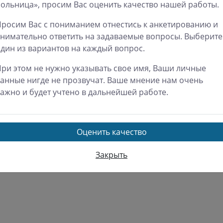
Министерство
да
8:00 - 18:00
ольница», просим Вас оценить качество нашей работы.
здравоохранения СК
ерг
8:00 - 18:00
росим Вас с пониманием отнестись к анкетированию и
Территориальный фо
ница
8:00 - 18:00
нимательно ответить на задаваемые вопросы. Выберите
ОМС
бота
9:00 - 17:00
дин из вариантов на каждый вопрос.
Росздравнадзор по СК
ресенье
Выходной
Роспотребнадзор по 
ри этом не нужно указывать свое имя, Ваши личные
Региональная тарифн
анные нигде не прозвучат. Ваше мнение нам очень
комиссия СК
ажно и будет учтено в дальнейшей работе.
Оценить качество
Закрыть