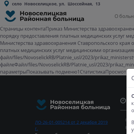
село Новоселицкое, ул. Шоссейная, 13
О боль
Страницы контентаПриказ Министерства здравоохранения
порядку предоставления платных медицинских услуг м
Министерства здравоохранения Ставропольского края от
платных медицинских услуг медицинскими организаци
файл/files/NovoselickRB/Platnie_usl/2023/prikaz_ministe
файлеФайл/files/NovoselickRB/Platnie_usl/2023/prikaz_m
параметрыПоказывать подменю1СтатистикаПросмотро
Ч
к
Пон
В
ЛО-26-01-005214 от 2 декабря 2019
Вто
г.
у