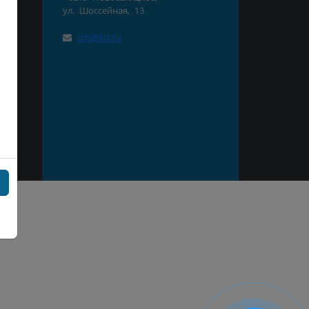
ул. Шоссейная, 13
нд
crb@list.ru
СК
ая