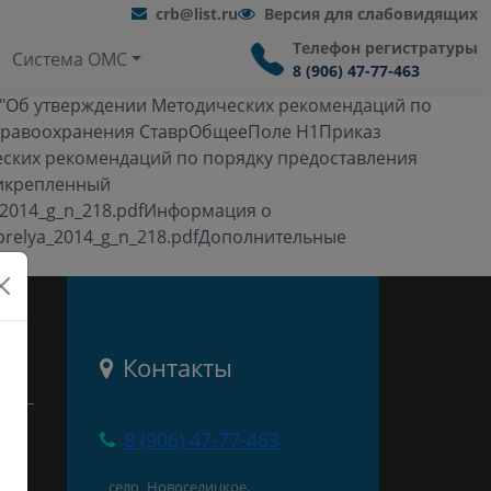
crb@list.ru
Версия для слабовидящих
Телефон регистратуры
Система ОМС
8 (906) 47-77-463
8 "Об утверждении Методических рекомендаций по
здравоохранения СтаврОбщееПоле H1Приказ
ческих рекомендаций по порядку предоставления
рикрепленный
ya_2014_g_n_218.pdfИнформация о
_aprelya_2014_g_n_218.pdfДополнительные
и
Контакты
8 (906) 47-77-463
село Новоселицкое,