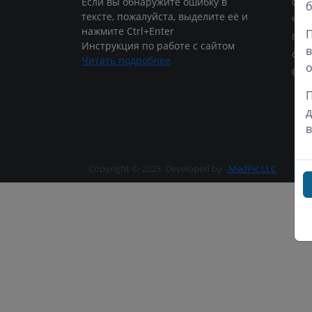
Если вы обнаружите ошибку в
Сре
б
тексте, пожалуйста, выделите её и
Четв
нажмите Ctrl+Enter
П
Пят
Инструкция по работе с сайтом
в
Суб
Читать подробнее
о
Воск
П
д
в
Copyright © 2023
Developed by
MedPic LLC