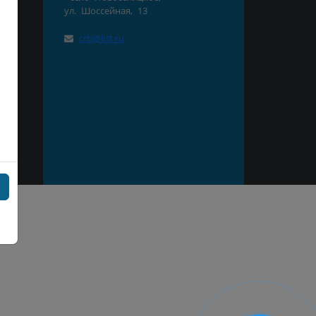
ул. Шоссейная, 13
нд
crb@list.ru
СК
ая