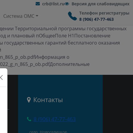
crb@list.ru
Версия для слабовидящих
Телефон регистратуры
Система ОМС
8 (906) 47-77-463
ерждении Территориальной программы государственных
 год и плановый пОбщееПоле H1Постановление
мы государственных гарантий бесплатного оказания
й
_g_n_865_p_ob.pdfИнформация о
a_2022_g_n_865_p_ob.pdfДополнительные
и
Контакты
8 (906) 47-77-463
село Новоселицкое,