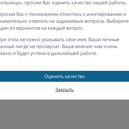
Министерство
да
8:00 - 18:00
ольница», просим Вас оценить качество нашей работы.
здравоохранения СК
ерг
8:00 - 18:00
росим Вас с пониманием отнестись к анкетированию и
Территориальный фо
ница
8:00 - 18:00
нимательно ответить на задаваемые вопросы. Выберите
ОМС
бота
9:00 - 17:00
дин из вариантов на каждый вопрос.
Росздравнадзор по СК
ресенье
Выходной
Роспотребнадзор по 
ри этом не нужно указывать свое имя, Ваши личные
Региональная тарифн
анные нигде не прозвучат. Ваше мнение нам очень
комиссия СК
ажно и будет учтено в дальнейшей работе.
Оценить качество
Закрыть