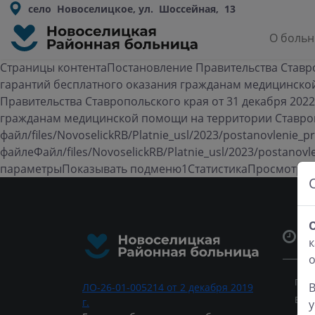
село Новоселицкое, ул. Шоссейная, 13
О боль
Страницы контентаПостановление Правительства Ставро
гарантий бесплатного оказания гражданам медицинско
Правительства Ставропольского края от 31 декабря 202
гражданам медицинской помощи на территории Ставроп
файл/files/NovoselickRB/Platnie_usl/2023/postanovlenie_
файлеФайл/files/NovoselickRB/Platnie_usl/2023/postanov
параметрыПоказывать подменю1СтатистикаПросмотро
Ч
к
Пон
В
ЛО-26-01-005214 от 2 декабря 2019
Вто
г.
у