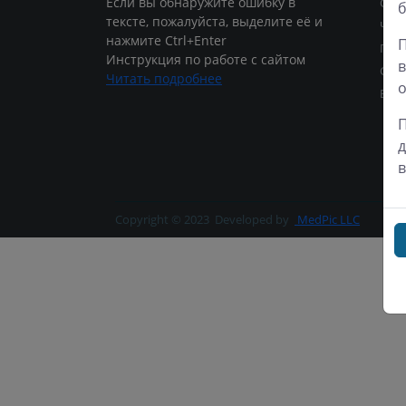
Если вы обнаружите ошибку в
Сре
б
тексте, пожалуйста, выделите её и
Четв
нажмите Ctrl+Enter
П
Пят
Инструкция по работе с сайтом
в
Суб
Читать подробнее
о
Воск
П
д
в
Copyright © 2023
Developed by
MedPic LLC