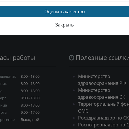
При подготовке публикации использованы матери
Ставропольского края
Оценить качество
Ссылка на новость:
https://tfomssk.ru/~5HGjh
Закрыть
асы работы
Полезные ссылк
Министерство
едельник
8:00 - 18:00
здравоохранения РФ
рник
8:00 - 18:00
Министерство
да
8:00 - 18:00
здравоохранения СК
ерг
8:00 - 18:00
Территориальный фо
ница
8:00 - 18:00
ОМС
бота
9:00 - 17:00
Росздравнадзор по СК
ресенье
Выходной
Роспотребнадзор по 