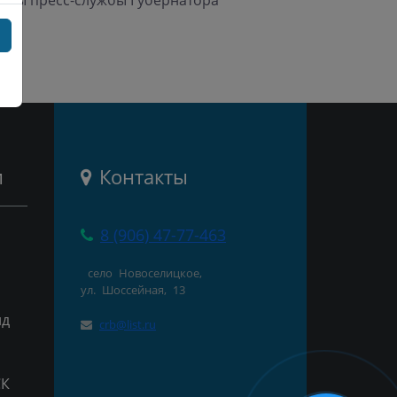
алы пресс-службы Губернатора
и
Контакты
8 (906) 47-77-463
село Новоселицкое,
ул. Шоссейная, 13
нд
crb@list.ru
СК