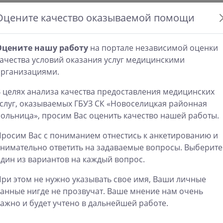
Тем не менее, он поручил проработать вопрос ув
Оцените качество оказываемой помощи
своевременного оказания медицинской помощи, 
резерв лекарственных средств, наряду с развёрт
Оцените нашу работу
вакцинации усилить разъяснительную работу сре
на портале независимой оценки
ачества условий оказания услуг медицинскими
ревакцинации.
организациями.
Как сообщил министр здравоохранения края Влад
 целях анализа качества предоставления медицинских
учреждениях создан достаточной запас медикамен
слуг, оказываемых ГБУЗ СК «Новоселицкая районная
лекарственных препаратов продолжается.
ольница», просим Вас оценить качество нашей работы.
Утверждён план поэтапного развёртывания коечно
росим Вас с пониманием отнестись к анкетированию и
распространения инфекции. Он позволяет в течение
нимательно ответить на задаваемые вопросы. Выберите
оборудованных всем необходимым, до 1027 единиц
дин из вариантов на каждый вопрос.
необходимости нет – для оказания помощи пациен
дополнительные 50 коек, после чего их общее числ
ри этом не нужно указывать свое имя, Ваши личные
анные нигде не прозвучат. Ваше мнение нам очень
Также Владимир Колесников доложил о подготовке
ажно и будет учтено в дальнейшей работе.
что край планирует закупить почти 1,5 миллиона д