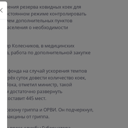
еличения резерва ковидных коек для
в постоянном режиме контролировать
ыванием дополнительных пунктов
ди населения о необходимости
имир Колесников, в медицинских
тов, работа по дополнительной закупке
го фонда на случай ускорения темпов
 трёх суток довести количество коек,
. Пока, отметил министр, такой
там достаточно развернуть
о составит 445 мест.
 к сезону гриппа и ОРВИ. Он подчеркнул,
оз вакцины от гриппа.