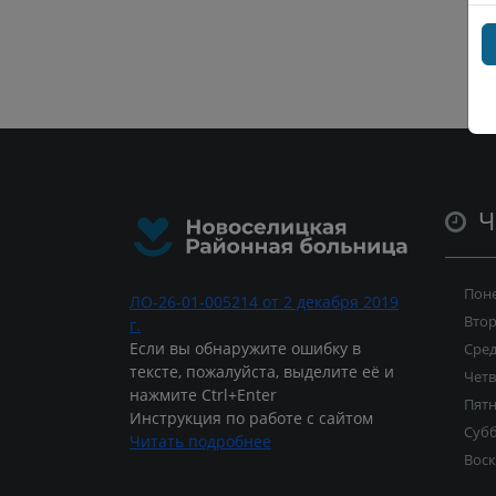
Ч
Пон
ЛО-26-01-005214 от 2 декабря 2019
Вто
г.
Если вы обнаружите ошибку в
Сре
тексте, пожалуйста, выделите её и
Четв
нажмите Ctrl+Enter
Пят
Инструкция по работе с сайтом
Суб
Читать подробнее
Воск