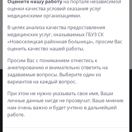
Оцените нашу работу
на портале независимой
оценки качества условий оказания услуг
медицинскими организациями.
В целях анализа качества предоставления
медицинских услуг, оказываемых ГБУЗ СК
«Новоселицкая районная больница», просим Вас
оценить качество нашей работы.
Просим Вас с пониманием отнестись к
анкетированию и внимательно ответить на
задаваемые вопросы. Выберите один из
вариантов на каждый вопрос.
Часы работы
При этом не нужно указывать свое имя, Ваши
личные данные нигде не прозвучат. Ваше мнение
нам очень важно и будет учтено в дальнейшей
ЛО-26-01-005214 от 2
Понедельник
8:00 - 18:00
работе.
декабря 2019 г.
Вторник
8:00 - 18:00
Если вы обнаружите
Среда
8:00 - 18:00
ошибку в тексте,